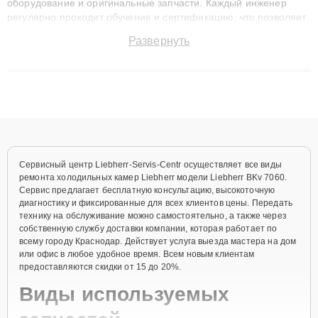
оборудование и оригинальные запчасти. Каждый инженер
регулярно проходит обучение и сертификацию, что позволяет
быстро и точноdiagnostikировать поломки и восстанавливать
Развернуть
технику с сохранением гарантии до 3 лет. Наши мастера
решают сложные случаи: от замены матриц и материнских
плат до ремонта после залития и восстановления данных.
Благодаря высокой квалификации и ответственному подходу
клиенты получают быстрый, качественный ремонт и понятные
объяснения по результатам диагностики.
Сервисный центр Liebherr-Servis-Centr осуществляет все виды
ремонта холодильных камер Liebherr модели Liebherr BKv 7060.
Сервис предлагает бесплатную консультацию, высокоточную
диагностику и фиксированные для всех клиентов цены. Передать
технику на обслуживание можно самостоятельно, а также через
собственную службу доставки компании, которая работает по
всему городу Краснодар. Действует услуга выезда мастера на дом
или офис в любое удобное время. Всем новым клиентам
предоставляются скидки от 15 до 20%.
Виды используемых