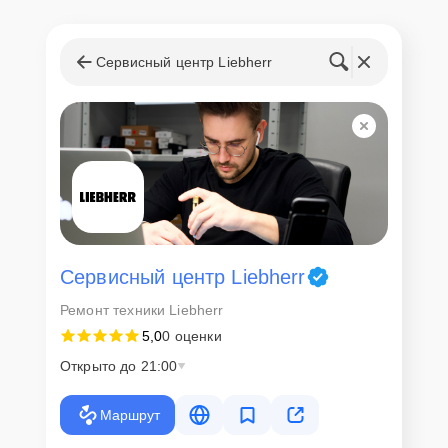
Как начать ремонт
Сервисный центр Liebherr
Для запуска процесса ремонта холодильной камеры Liebherr
Liebherr BKv 7060 нужно просто оставить
Заявку на сайте
или
позвонить телефону горячей линии: +7 (861) 212-35-79. Наши
специалисты оперативно проконсультируют по всем необходимым
вопросам, запишут на диагностику, подскажут с вариантами
курьерской доставки или оформят выезд мастера в удобное время
и место.
Сервисный центр Liebherr
Ремонт техники Liebherr
5,0
0 оценки
Открыто до 21:00
Маршрут