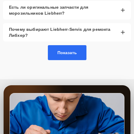
Этапы ремонта
Есть ли оригинальные запчасти для
+
морозильников Liebherr?
Для оперативного ремонта вашей техники нужно:
Позвонить по телефону горячей линии или
Почему выбирают Liebherr-Servis для ремонта
+
запросить обратный звонок через Форму заявки
Либхер?
для быстрого уточнения деталей.
Привезти устройство в ближайший центр или
передать аппарат курьеру службы доставки,
Показать
дождаться результатов диагностики и принять
решение.
Дождаться оповещения о готовности и забрать
устройство самостоятельно или воспользоваться
курьерской доставкой.
При необходимости клиент может воспользоваться услугой
вызова мастера для проведения диагностики и ремонта в
желаемом месте и удобное время.
Какие предоставляются
гарантии