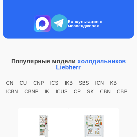
Консультация в
мессенджерах
Популярные модели
холодильников
Liebherr
CN
CU
CNP
ICS
IKB
SBS
ICN
KB
ICBN
CBNP
IK
ICUS
CP
SK
CBN
CBP