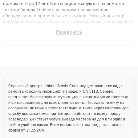
стажем от 5 до 12 лет. Они специализируются на ремонте
техники бренда Liebherr, используют современное
оборудование и оригинальные запчасти. Каждый инженер
регулярно проходит обучение и сертификацию, что позволяет
быстро и точноdiagnostikировать поломки и восстанавливать
Развернуть
технику с сохранением гарантии до 3 лет. Наши мастера
решают сложные случаи: от замены матриц и материнских
плат до ремонта после залития и восстановления данных.
Благодаря высокой квалификации и ответственному подходу
клиенты получают быстрый, качественный ремонт и понятные
объяснения по результатам диагностики.
Сервисный центр Liebherr-Servis-Centr осуществляет все виды
ремонта холодильников Liebherr модели CN 5113. Сервис
предлагает бесплатную консультацию, высокоточную диагностику
и фиксированные для всех клиентов цены. Передать технику на
обслуживание можно самостоятельно, а также через собственную
службу доставки компании, которая работает по всему городу
Краснодар. Действует услуга выезда мастера на дом или офис в
любое удобное время. Всем новым клиентам предоставляются
скидки от 15 до 20%.