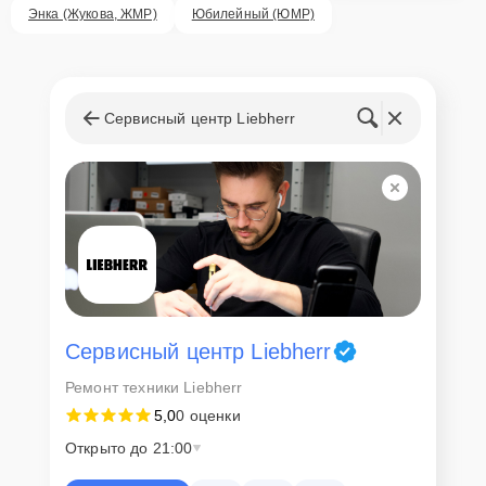
ответственность за сохранность техники и безопасность личных
Энка (Жукова, ЖМР)
Юбилейный (ЮМР)
данных на ремонтируемых устройствах клиентов, в соответствии с
действующим законодательством Российской Федерации.
Как начать ремонт
Сервисный центр Liebherr
Для запуска процесса ремонта холодильника Liebherr CN 5113
нужно просто оставить
Заявку на сайте
или позвонить телефону
горячей линии: +7 (861) 212-35-79. Наши специалисты оперативно
проконсультируют по всем необходимым вопросам, запишут на
диагностику, подскажут с вариантами курьерской доставки или
оформят выезд мастера в удобное время и место.
Сервисный центр Liebherr
Ремонт техники Liebherr
5,0
0 оценки
Открыто до 21:00