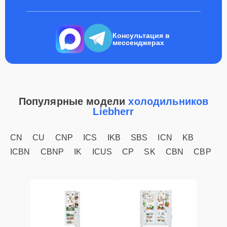
Консультация в
мессенджерах
Популярные модели
холодильников
Liebherr
CN
CU
CNP
ICS
IKB
SBS
ICN
KB
ICBN
CBNP
IK
ICUS
CP
SK
CBN
CBP