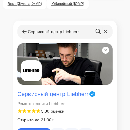
ответственность за сохранность техники и безопасность личных
Энка (Жукова, ЖМР)
Юбилейный (ЮМР)
данных на ремонтируемых устройствах клиентов, в соответствии с
действующим законодательством Российской Федерации.
Как начать ремонт
Сервисный центр Liebherr
Для запуска процесса ремонта холодильника Liebherr CNPbs 4013
нужно просто оставить
Заявку на сайте
или позвонить телефону
горячей линии: +7 (861) 212-35-79. Наши специалисты оперативно
проконсультируют по всем необходимым вопросам, запишут на
диагностику, подскажут с вариантами курьерской доставки или
оформят выезд мастера в удобное время и место.
Сервисный центр Liebherr
Ремонт техники Liebherr
5,0
0 оценки
Открыто до 21:00