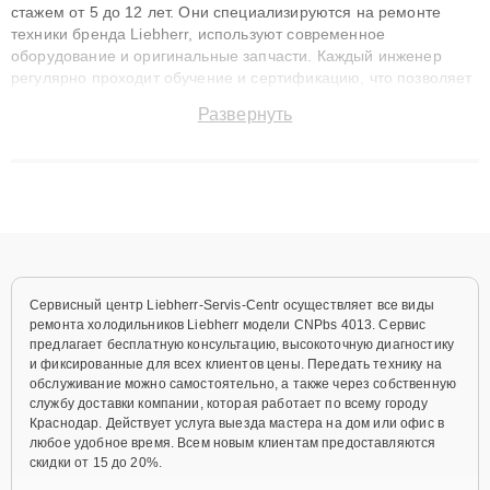
стажем от 5 до 12 лет. Они специализируются на ремонте
техники бренда Liebherr, используют современное
оборудование и оригинальные запчасти. Каждый инженер
регулярно проходит обучение и сертификацию, что позволяет
быстро и точноdiagnostikировать поломки и восстанавливать
Развернуть
технику с сохранением гарантии до 3 лет. Наши мастера
решают сложные случаи: от замены матриц и материнских
плат до ремонта после залития и восстановления данных.
Благодаря высокой квалификации и ответственному подходу
клиенты получают быстрый, качественный ремонт и понятные
объяснения по результатам диагностики.
Сервисный центр Liebherr-Servis-Centr осуществляет все виды
ремонта холодильников Liebherr модели CNPbs 4013. Сервис
предлагает бесплатную консультацию, высокоточную диагностику
и фиксированные для всех клиентов цены. Передать технику на
обслуживание можно самостоятельно, а также через собственную
службу доставки компании, которая работает по всему городу
Краснодар. Действует услуга выезда мастера на дом или офис в
любое удобное время. Всем новым клиентам предоставляются
скидки от 15 до 20%.