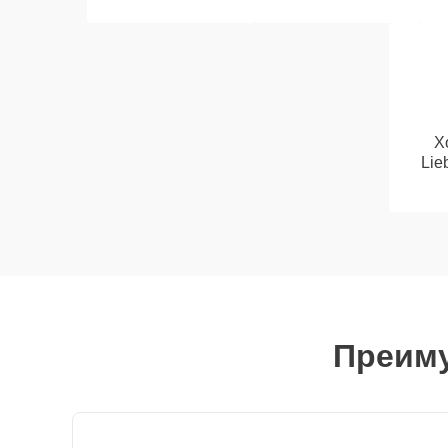
Х
Lie
Преиму