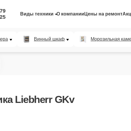
-79
Виды техники
О компании
Цены на ремонт
Ак
-25
мера
Винный шкаф
Морозильная кам
ка Liebherr GKv