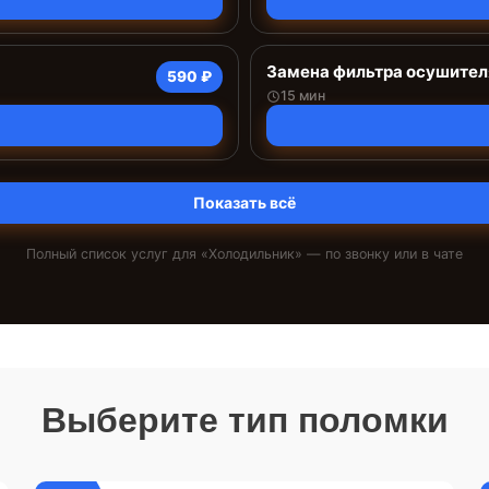
Замена фильтра осушител
590 ₽
15 мин
Показать всё
Полный список услуг для «
Холодильник
» — по звонку или в чате
Выберите тип поломки