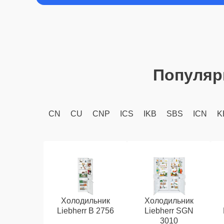
Популяр
CN
CU
CNP
ICS
IKB
SBS
ICN
K
Холодильник
Холодильник
Liebherr B 2756
Liebherr SGN
3010