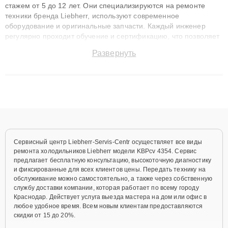
стажем от 5 до 12 лет. Они специализируются на ремонте
техники бренда Liebherr, используют современное
оборудование и оригинальные запчасти. Каждый инженер
регулярно проходит обучение и сертификацию, что позволяет
быстро и точноdiagnostikировать поломки и восстанавливать
Развернуть
технику с сохранением гарантии до 3 лет. Наши мастера
решают сложные случаи: от замены матриц и материнских
плат до ремонта после залития и восстановления данных.
Благодаря высокой квалификации и ответственному подходу
клиенты получают быстрый, качественный ремонт и понятные
объяснения по результатам диагностики.
Сервисный центр Liebherr-Servis-Centr осуществляет все виды
ремонта холодильников Liebherr модели KBPcv 4354. Сервис
предлагает бесплатную консультацию, высокоточную диагностику
и фиксированные для всех клиентов цены. Передать технику на
обслуживание можно самостоятельно, а также через собственную
службу доставки компании, которая работает по всему городу
Краснодар. Действует услуга выезда мастера на дом или офис в
любое удобное время. Всем новым клиентам предоставляются
скидки от 15 до 20%.