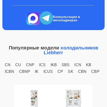
Консультация в
мессенджерах
Популярные модели
холодильников
Liebherr
CN
CU
CNP
ICS
IKB
SBS
ICN
KB
ICBN
CBNP
IK
ICUS
CP
SK
CBN
CBP