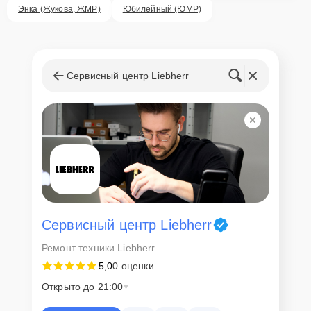
ответственность за сохранность техники и безопасность личных
Энка (Жукова, ЖМР)
Юбилейный (ЮМР)
данных на ремонтируемых устройствах клиентов, в соответствии с
действующим законодательством Российской Федерации.
Как начать ремонт
Сервисный центр Liebherr
Для запуска процесса ремонта холодильника Liebherr KBPcv 4354
нужно просто оставить
Заявку на сайте
или позвонить телефону
горячей линии: +7 (861) 212-35-79. Наши специалисты оперативно
проконсультируют по всем необходимым вопросам, запишут на
диагностику, подскажут с вариантами курьерской доставки или
оформят выезд мастера в удобное время и место.
Сервисный центр Liebherr
Ремонт техники Liebherr
5,0
0 оценки
Открыто до 21:00