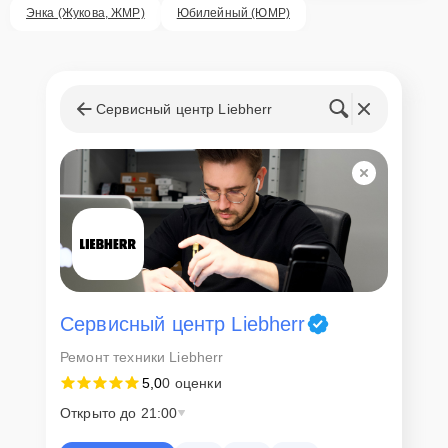
ответственность за сохранность техники и безопасность личных
Энка (Жукова, ЖМР)
Юбилейный (ЮМР)
данных на ремонтируемых устройствах клиентов, в соответствии с
действующим законодательством Российской Федерации.
Как начать ремонт
Сервисный центр Liebherr
Для запуска процесса ремонта холодильника Liebherr Ksl 2630
нужно просто оставить
Заявку на сайте
или позвонить телефону
горячей линии: +7 (861) 212-35-79. Наши специалисты оперативно
проконсультируют по всем необходимым вопросам, запишут на
диагностику, подскажут с вариантами курьерской доставки или
оформят выезд мастера в удобное время и место.
Сервисный центр Liebherr
Ремонт техники Liebherr
5,0
0 оценки
Открыто до 21:00