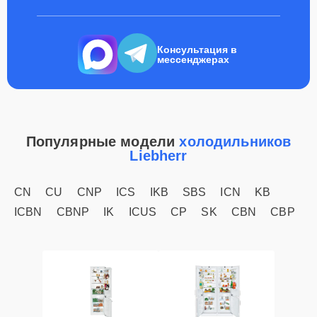
Консультация в
мессенджерах
Популярные модели
холодильников
Liebherr
CN
CU
CNP
ICS
IKB
SBS
ICN
KB
ICBN
CBNP
IK
ICUS
CP
SK
CBN
CBP