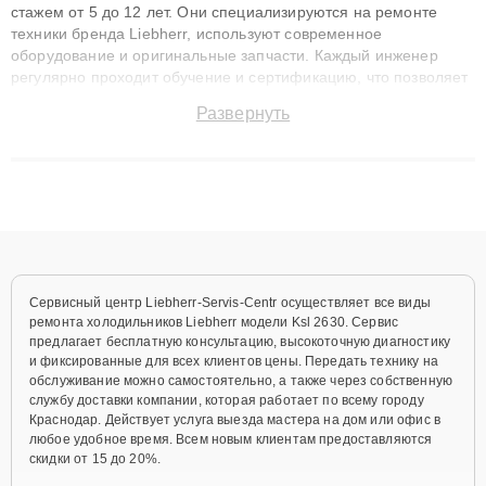
стажем от 5 до 12 лет. Они специализируются на ремонте
техники бренда Liebherr, используют современное
оборудование и оригинальные запчасти. Каждый инженер
регулярно проходит обучение и сертификацию, что позволяет
быстро и точноdiagnostikировать поломки и восстанавливать
Развернуть
технику с сохранением гарантии до 3 лет. Наши мастера
решают сложные случаи: от замены матриц и материнских
плат до ремонта после залития и восстановления данных.
Благодаря высокой квалификации и ответственному подходу
клиенты получают быстрый, качественный ремонт и понятные
объяснения по результатам диагностики.
Сервисный центр Liebherr-Servis-Centr осуществляет все виды
ремонта холодильников Liebherr модели Ksl 2630. Сервис
предлагает бесплатную консультацию, высокоточную диагностику
и фиксированные для всех клиентов цены. Передать технику на
обслуживание можно самостоятельно, а также через собственную
службу доставки компании, которая работает по всему городу
Краснодар. Действует услуга выезда мастера на дом или офис в
любое удобное время. Всем новым клиентам предоставляются
скидки от 15 до 20%.