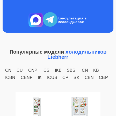
Консультация в
мессенджерах
Популярные модели
холодильников
Liebherr
CN
CU
CNP
ICS
IKB
SBS
ICN
KB
ICBN
CBNP
IK
ICUS
CP
SK
CBN
CBP