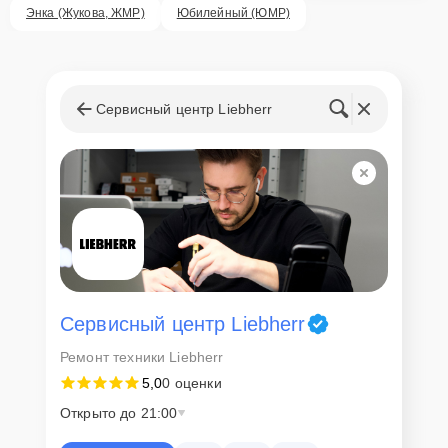
ответственность за сохранность техники и безопасность личных
Энка (Жукова, ЖМР)
Юбилейный (ЮМР)
данных на ремонтируемых устройствах клиентов, в соответствии с
действующим законодательством Российской Федерации.
Как начать ремонт
Сервисный центр Liebherr
Для запуска процесса ремонта холодильника Liebherr SKes 4210
нужно просто оставить
Заявку на сайте
или позвонить телефону
горячей линии: +7 (861) 212-35-79. Наши специалисты оперативно
проконсультируют по всем необходимым вопросам, запишут на
диагностику, подскажут с вариантами курьерской доставки или
оформят выезд мастера в удобное время и место.
Сервисный центр Liebherr
Ремонт техники Liebherr
5,0
0 оценки
Открыто до 21:00