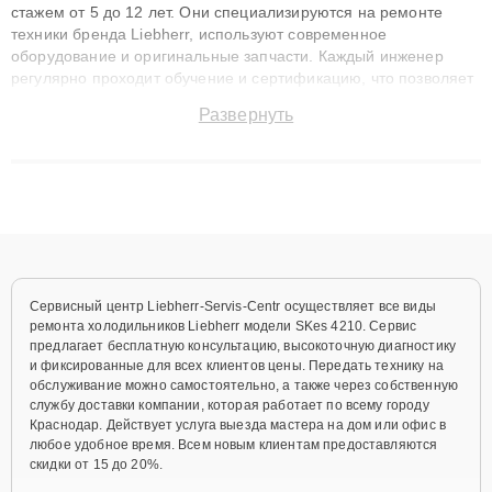
стажем от 5 до 12 лет. Они специализируются на ремонте
техники бренда Liebherr, используют современное
оборудование и оригинальные запчасти. Каждый инженер
регулярно проходит обучение и сертификацию, что позволяет
быстро и точноdiagnostikировать поломки и восстанавливать
Развернуть
технику с сохранением гарантии до 3 лет. Наши мастера
решают сложные случаи: от замены матриц и материнских
плат до ремонта после залития и восстановления данных.
Благодаря высокой квалификации и ответственному подходу
клиенты получают быстрый, качественный ремонт и понятные
объяснения по результатам диагностики.
Сервисный центр Liebherr-Servis-Centr осуществляет все виды
ремонта холодильников Liebherr модели SKes 4210. Сервис
предлагает бесплатную консультацию, высокоточную диагностику
и фиксированные для всех клиентов цены. Передать технику на
обслуживание можно самостоятельно, а также через собственную
службу доставки компании, которая работает по всему городу
Краснодар. Действует услуга выезда мастера на дом или офис в
любое удобное время. Всем новым клиентам предоставляются
скидки от 15 до 20%.