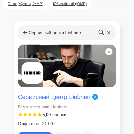
ответственность за сохранность техники и безопасность личных
Энка (Жукова, ЖМР)
Юбилейный (ЮМР)
данных на ремонтируемых устройствах клиентов, в соответствии с
действующим законодательством Российской Федерации.
Как начать ремонт
Сервисный центр Liebherr
Для запуска процесса ремонта холодильника Liebherr TP 1434
нужно просто оставить
Заявку на сайте
или позвонить телефону
горячей линии: +7 (861) 212-35-79. Наши специалисты оперативно
проконсультируют по всем необходимым вопросам, запишут на
диагностику, подскажут с вариантами курьерской доставки или
оформят выезд мастера в удобное время и место.
Сервисный центр Liebherr
Ремонт техники Liebherr
5,0
0 оценки
Открыто до 21:00