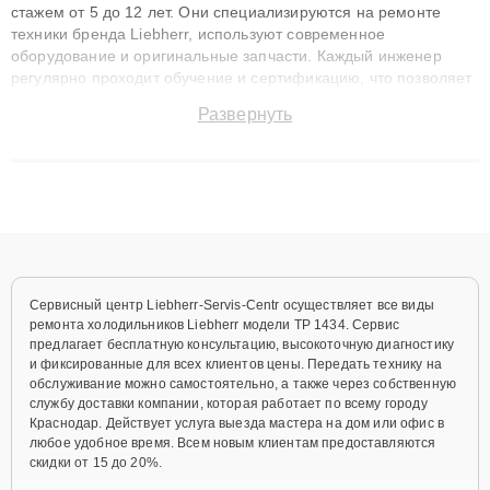
стажем от 5 до 12 лет. Они специализируются на ремонте
техники бренда Liebherr, используют современное
оборудование и оригинальные запчасти. Каждый инженер
регулярно проходит обучение и сертификацию, что позволяет
быстро и точноdiagnostikировать поломки и восстанавливать
Развернуть
технику с сохранением гарантии до 3 лет. Наши мастера
решают сложные случаи: от замены матриц и материнских
плат до ремонта после залития и восстановления данных.
Благодаря высокой квалификации и ответственному подходу
клиенты получают быстрый, качественный ремонт и понятные
объяснения по результатам диагностики.
Сервисный центр Liebherr-Servis-Centr осуществляет все виды
ремонта холодильников Liebherr модели TP 1434. Сервис
предлагает бесплатную консультацию, высокоточную диагностику
и фиксированные для всех клиентов цены. Передать технику на
обслуживание можно самостоятельно, а также через собственную
службу доставки компании, которая работает по всему городу
Краснодар. Действует услуга выезда мастера на дом или офис в
любое удобное время. Всем новым клиентам предоставляются
скидки от 15 до 20%.