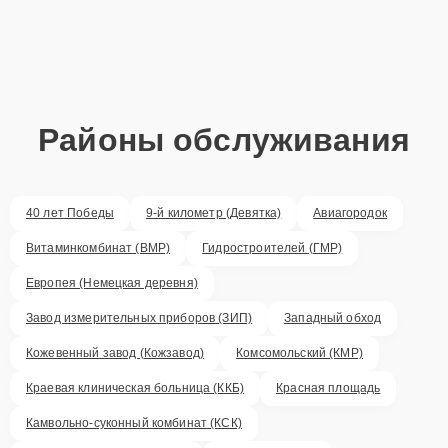
Районы обслуживания
40 лет Победы
9-й километр (Девятка)
Авиагородок
Витаминкомбинат (ВМР)
Гидростроителей (ГМР)
Европея (Немецкая деревня)
Завод измерительных приборов (ЗИП)
Западный обход
Кожевенный завод (Кожзавод)
Комсомольский (КМР)
Краевая клиническая больница (ККБ)
Красная площадь
Камвольно-суконный комбинат (КСК)