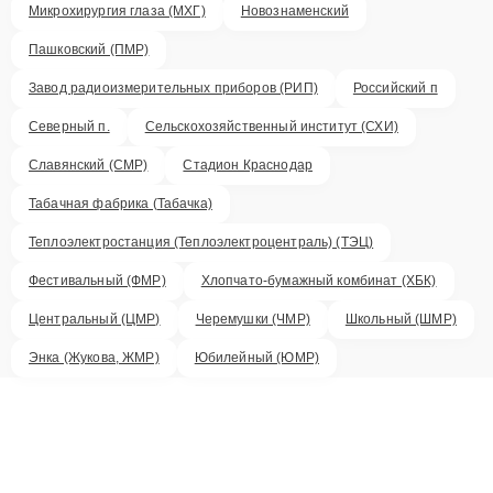
Микрохирургия глаза (МХГ)
Новознаменский
Пашковский (ПМР)
Завод радиоизмерительных приборов (РИП)
Российский п
Северный п.
Сельскохозяйственный институт (СХИ)
Славянский (СМР)
Стадион Краснодар
Табачная фабрика (Табачка)
Теплоэлектростанция (Теплоэлектроцентраль) (ТЭЦ)
Фестивальный (ФМР)
Хлопчато-бумажный комбинат (ХБК)
Центральный (ЦМР)
Черемушки (ЧМР)
Школьный (ШМР)
Энка (Жукова, ЖМР)
Юбилейный (ЮМР)