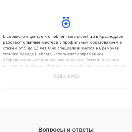
В сервисном центре krd.liebherr-servis-centr.ru в Краснодаре
работают опытные мастера с профильным образованием и
стажем от 5 до 12 лет. Они специализируются на ремонте
техники бренда Liebherr, используют современное
оборудование и оригинальные запчасти. Каждый инженер
регулярно проходит обучение и сертификацию, что позволяет
быстро и точноdiagnostikировать поломки и восстанавливать
Развернуть
технику с сохранением гарантии до 3 лет. Наши мастера
решают сложные случаи: от замены матриц и материнских
плат до ремонта после залития и восстановления данных.
Благодаря высокой квалификации и ответственному подходу
клиенты получают быстрый, качественный ремонт и понятные
объяснения по результатам диагностики.
Вопросы и ответы