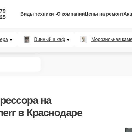
-79
Виды техники
О компании
Цены на ремонт
Ак
-25
мера
Винный шкаф
Морозильная кам
рессора
на
err в Краснодаре