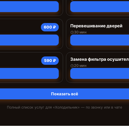
Перевешивание дверей
600 ₽
30 мин
Замена фильтра осушител
590 ₽
20 мин
Показать всё
Полный список услуг для «
Холодильник
» — по звонку или в чате