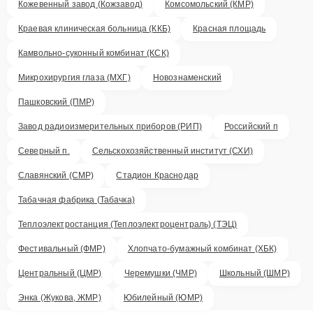
Кожевенный завод (Кожзавод)
Комсомольский (КМР)
Краевая клиническая больница (ККБ)
Красная площадь
Камвольно-суконный комбинат (КСК)
Микрохирургия глаза (МХГ)
Новознаменский
Пашковский (ПМР)
Завод радиоизмерительных приборов (РИП)
Российский п
Северный п.
Сельскохозяйственный институт (СХИ)
Славянский (СМР)
Стадион Краснодар
Табачная фабрика (Табачка)
Теплоэлектростанция (Теплоэлектроцентраль) (ТЭЦ)
Фестивальный (ФМР)
Хлопчато-бумажный комбинат (ХБК)
Центральный (ЦМР)
Черемушки (ЧМР)
Школьный (ШМР)
Энка (Жукова, ЖМР)
Юбилейный (ЮМР)