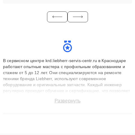
В сервисном центре krd.liebherr-servis-centr.ru в Краснодаре
работают опытные мастера с профильным образованием и
стажем от 5 до 12 лет. Они специализируются на ремонте
техники бренда Liebherr, используют современное
оборудование и оригинальные запчасти. Каждый инженер
регулярно проходит обучение и сертификацию, что позволяет
быстро и точноdiagnostikировать поломки и восстанавливать
Развернуть
технику с сохранением гарантии до 3 лет. Наши мастера
решают сложные случаи: от замены матриц и материнских
плат до ремонта после залития и восстановления данных.
Благодаря высокой квалификации и ответственному подходу
клиенты получают быстрый, качественный ремонт и понятные
объяснения по результатам диагностики.