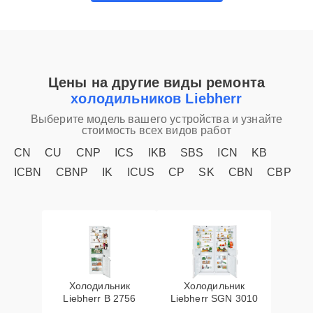
Цены на другие виды ремонта
холодильников Liebherr
Выберите модель вашего устройства и узнайте
стоимость всех видов работ
CN
CU
CNP
ICS
IKB
SBS
ICN
KB
ICBN
CBNP
IK
ICUS
CP
SK
CBN
CBP
Холодильник
Холодильник
Liebherr B 2756
Liebherr SGN 3010