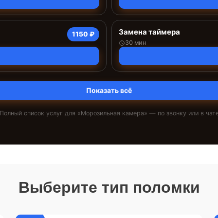
Замена таймера
1150 ₽
30 мин
Показать всё
Полный список услуг для «
Морозильная камера
» — по звонку или в чат
Выберите тип поломки