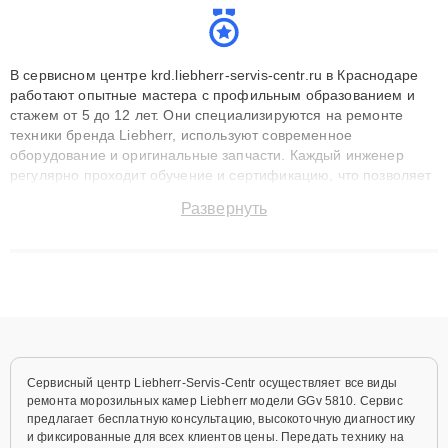
В сервисном центре krd.liebherr-servis-centr.ru в Краснодаре
работают опытные мастера с профильным образованием и
стажем от 5 до 12 лет. Они специализируются на ремонте
техники бренда Liebherr, используют современное
оборудование и оригинальные запчасти. Каждый инженер
регулярно проходит обучение и сертификацию, что позволяет
быстро и точноdiagnostikировать поломки и восстанавливать
Развернуть
технику с сохранением гарантии до 3 лет. Наши мастера
решают сложные случаи: от замены матриц и материнских
плат до ремонта после залития и восстановления данных.
Благодаря высокой квалификации и ответственному подходу
клиенты получают быстрый, качественный ремонт и понятные
объяснения по результатам диагностики.
Сервисный центр Liebherr-Servis-Centr осуществляет все виды
ремонта морозильных камер Liebherr модели GGv 5810. Сервис
предлагает бесплатную консультацию, высокоточную диагностику
и фиксированные для всех клиентов цены. Передать технику на