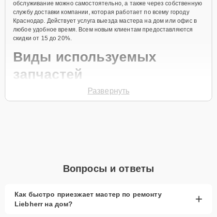
обслуживание можно самостоятельно, а также через собственную
службу доставки компании, которая работает по всему городу
Краснодар. Действует услуга выезда мастера на дом или офис в
любое удобное время. Всем новым клиентам предоставляются
скидки от 15 до 20%.
Виды используемых
запчастей
Развернуть
Для ремонта морозильной камеры модели GGv 5810
предлагаются как оригинальные комплектующие бренда Liebherr,
так и качественные аналоги фирменных деталей. Выбор варианта
запчастей или качества аналогичных комплектующих всегда
остается за клиентом.
Как определиться с выбором запчастей:
Если устройство свежей модели и есть планы на
Вопросы и ответы
активное использование устройства дольше
года, рекомендуется выбор оригинальных
запчастей.
Как быстро приезжает мастер по ремонту
+
Liebherr на дом?
При наличии планов в скором времени заменить
устройство на более современное, лучше