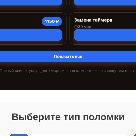
Замена таймера
1150 ₽
30 мин
Показать всё
Полный список услуг для «
Морозильная камера
» — по звонку или в чат
Выберите тип поломки