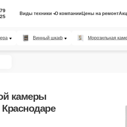
-79
Виды техники
О компании
Цены на ремонт
Ак
-25
мера
Винный шкаф
Морозильная кам
ой камеры
 Краснодаре