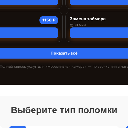
Замена таймера
1150 ₽
30 мин
Показать всё
Полный список услуг для «
Морозильная камера
» — по звонку или в чат
Выберите тип поломки