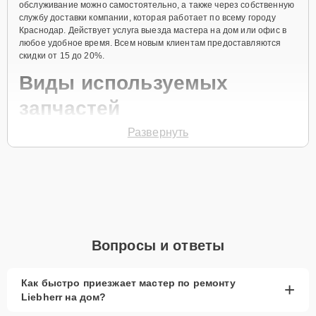
обслуживание можно самостоятельно, а также через собственную
службу доставки компании, которая работает по всему городу
Краснодар. Действует услуга выезда мастера на дом или офис в
любое удобное время. Всем новым клиентам предоставляются
скидки от 15 до 20%.
Виды используемых
запчастей
Развернуть
Для ремонта морозильной камеры модели GP 1456 предлагаются
как оригинальные комплектующие бренда Liebherr, так и
качественные аналоги фирменных деталей. Выбор варианта
запчастей или качества аналогичных комплектующих всегда
остается за клиентом.
Как определиться с выбором запчастей:
Если устройство свежей модели и есть планы на
Вопросы и ответы
активное использование устройства дольше
года, рекомендуется выбор оригинальных
запчастей.
Как быстро приезжает мастер по ремонту
+
Liebherr на дом?
При наличии планов в скором времени заменить
устройство на более современное, лучше