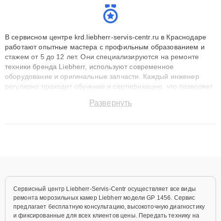
В сервисном центре krd.liebherr-servis-centr.ru в Краснодаре
работают опытные мастера с профильным образованием и
стажем от 5 до 12 лет. Они специализируются на ремонте
техники бренда Liebherr, используют современное
оборудование и оригинальные запчасти. Каждый инженер
регулярно проходит обучение и сертификацию, что позволяет
быстро и точноdiagnostikировать поломки и восстанавливать
Развернуть
технику с сохранением гарантии до 3 лет. Наши мастера
решают сложные случаи: от замены матриц и материнских
плат до ремонта после залития и восстановления данных.
Благодаря высокой квалификации и ответственному подходу
клиенты получают быстрый, качественный ремонт и понятные
объяснения по результатам диагностики.
Сервисный центр Liebherr-Servis-Centr осуществляет все виды
ремонта морозильных камер Liebherr модели GP 1456. Сервис
предлагает бесплатную консультацию, высокоточную диагностику
и фиксированные для всех клиентов цены. Передать технику на