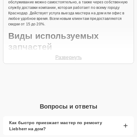
обслуживание можно самостоятельно, а также через собственную
службу доставки компании, которая работает по всему городу
Краснодар. Действует услуга выезда мастера на дом или офис в
любое удобное время. Всем новым клиентам предоставляются
скидки от 15 до 20%.
Виды используемых
запчастей
Развернуть
Для ремонта морозильной камеры модели GP 1466 предлагаются
как оригинальные комплектующие бренда Liebherr, так и
качественные аналоги фирменных деталей. Выбор варианта
запчастей или качества аналогичных комплектующих всегда
остается за клиентом.
Как определиться с выбором запчастей:
Если устройство свежей модели и есть планы на
Вопросы и ответы
активное использование устройства дольше
года, рекомендуется выбор оригинальных
запчастей.
Как быстро приезжает мастер по ремонту
+
Liebherr на дом?
При наличии планов в скором времени заменить
устройство на более современное, лучше