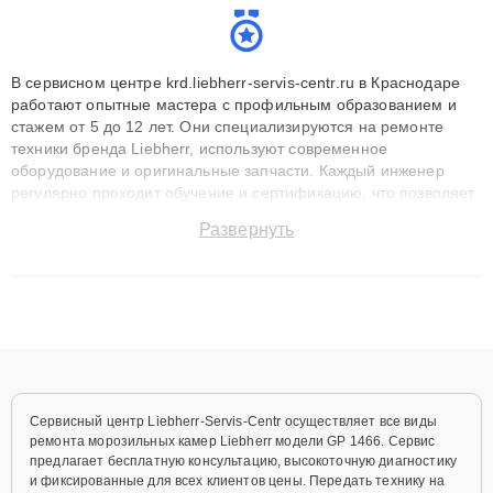
В сервисном центре krd.liebherr-servis-centr.ru в Краснодаре
работают опытные мастера с профильным образованием и
стажем от 5 до 12 лет. Они специализируются на ремонте
техники бренда Liebherr, используют современное
оборудование и оригинальные запчасти. Каждый инженер
регулярно проходит обучение и сертификацию, что позволяет
быстро и точноdiagnostikировать поломки и восстанавливать
Развернуть
технику с сохранением гарантии до 3 лет. Наши мастера
решают сложные случаи: от замены матриц и материнских
плат до ремонта после залития и восстановления данных.
Благодаря высокой квалификации и ответственному подходу
клиенты получают быстрый, качественный ремонт и понятные
объяснения по результатам диагностики.
Сервисный центр Liebherr-Servis-Centr осуществляет все виды
ремонта морозильных камер Liebherr модели GP 1466. Сервис
предлагает бесплатную консультацию, высокоточную диагностику
и фиксированные для всех клиентов цены. Передать технику на