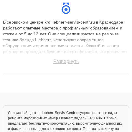
В сервисном центре krd.liebherr-servis-centr.ru в Краснодаре
работают опытные мастера с профильным образованием и
стажем от 5 до 12 лет. Они специализируются на ремонте
техники бренда Liebherr, используют современное
оборудование и оригинальные запчасти. Каждый инженер
регулярно проходит обучение и сертификацию, что позволяет
быстро и точноdiagnostikировать поломки и восстанавливать
Развернуть
технику с сохранением гарантии до 3 лет. Наши мастера
решают сложные случаи: от замены матриц и материнских
плат до ремонта после залития и восстановления данных.
Благодаря высокой квалификации и ответственному подходу
клиенты получают быстрый, качественный ремонт и понятные
объяснения по результатам диагностики.
Сервисный центр Liebherr-Servis-Centr осуществляет все виды
ремонта морозильных камер Liebherr модели GP 1486. Сервис
предлагает бесплатную консультацию, высокоточную диагностику
и фиксированные для всех клиентов цены. Передать технику на