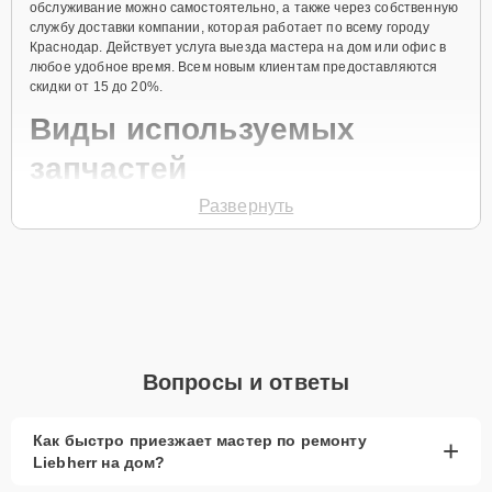
обслуживание можно самостоятельно, а также через собственную
службу доставки компании, которая работает по всему городу
Краснодар. Действует услуга выезда мастера на дом или офис в
любое удобное время. Всем новым клиентам предоставляются
скидки от 15 до 20%.
Виды используемых
запчастей
Развернуть
Для ремонта морозильной камеры модели GP 1486 предлагаются
как оригинальные комплектующие бренда Liebherr, так и
качественные аналоги фирменных деталей. Выбор варианта
запчастей или качества аналогичных комплектующих всегда
остается за клиентом.
Как определиться с выбором запчастей:
Если устройство свежей модели и есть планы на
Вопросы и ответы
активное использование устройства дольше
года, рекомендуется выбор оригинальных
запчастей.
Как быстро приезжает мастер по ремонту
+
Liebherr на дом?
При наличии планов в скором времени заменить
устройство на более современное, лучше