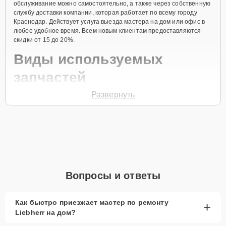
обслуживание можно самостоятельно, а также через собственную
службу доставки компании, которая работает по всему городу
Краснодар. Действует услуга выезда мастера на дом или офис в
любое удобное время. Всем новым клиентам предоставляются
скидки от 15 до 20%.
Виды используемых
запчастей
Развернуть
Для ремонта морозильной камеры модели GS 1423 предлагаются
как оригинальные комплектующие бренда Liebherr, так и
качественные аналоги фирменных деталей. Выбор варианта
запчастей или качества аналогичных комплектующих всегда
остается за клиентом.
Как определиться с выбором запчастей:
Если устройство свежей модели и есть планы на
Вопросы и ответы
активное использование устройства дольше
года, рекомендуется выбор оригинальных
запчастей.
Как быстро приезжает мастер по ремонту
+
Liebherr на дом?
При наличии планов в скором времени заменить
устройство на более современное, лучше