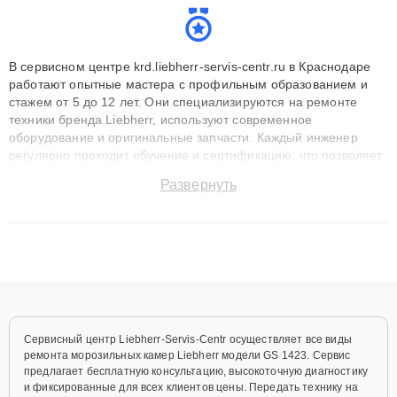
В сервисном центре krd.liebherr-servis-centr.ru в Краснодаре
работают опытные мастера с профильным образованием и
стажем от 5 до 12 лет. Они специализируются на ремонте
техники бренда Liebherr, используют современное
оборудование и оригинальные запчасти. Каждый инженер
регулярно проходит обучение и сертификацию, что позволяет
быстро и точноdiagnostikировать поломки и восстанавливать
Развернуть
технику с сохранением гарантии до 3 лет. Наши мастера
решают сложные случаи: от замены матриц и материнских
плат до ремонта после залития и восстановления данных.
Благодаря высокой квалификации и ответственному подходу
клиенты получают быстрый, качественный ремонт и понятные
объяснения по результатам диагностики.
Сервисный центр Liebherr-Servis-Centr осуществляет все виды
ремонта морозильных камер Liebherr модели GS 1423. Сервис
предлагает бесплатную консультацию, высокоточную диагностику
и фиксированные для всех клиентов цены. Передать технику на