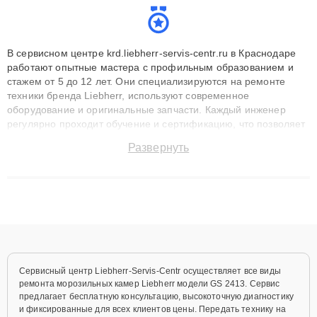
В сервисном центре krd.liebherr-servis-centr.ru в Краснодаре
работают опытные мастера с профильным образованием и
стажем от 5 до 12 лет. Они специализируются на ремонте
техники бренда Liebherr, используют современное
оборудование и оригинальные запчасти. Каждый инженер
регулярно проходит обучение и сертификацию, что позволяет
быстро и точноdiagnostikировать поломки и восстанавливать
Развернуть
технику с сохранением гарантии до 3 лет. Наши мастера
решают сложные случаи: от замены матриц и материнских
плат до ремонта после залития и восстановления данных.
Благодаря высокой квалификации и ответственному подходу
клиенты получают быстрый, качественный ремонт и понятные
объяснения по результатам диагностики.
Сервисный центр Liebherr-Servis-Centr осуществляет все виды
ремонта морозильных камер Liebherr модели GS 2413. Сервис
предлагает бесплатную консультацию, высокоточную диагностику
и фиксированные для всех клиентов цены. Передать технику на