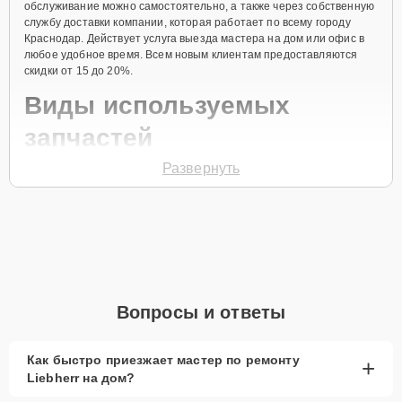
обслуживание можно самостоятельно, а также через собственную
службу доставки компании, которая работает по всему городу
Краснодар. Действует услуга выезда мастера на дом или офис в
любое удобное время. Всем новым клиентам предоставляются
скидки от 15 до 20%.
Виды используемых
запчастей
Развернуть
Для ремонта морозильной камеры модели GS 2413 предлагаются
как оригинальные комплектующие бренда Liebherr, так и
качественные аналоги фирменных деталей. Выбор варианта
запчастей или качества аналогичных комплектующих всегда
остается за клиентом.
Как определиться с выбором запчастей:
Если устройство свежей модели и есть планы на
Вопросы и ответы
активное использование устройства дольше
года, рекомендуется выбор оригинальных
запчастей.
Как быстро приезжает мастер по ремонту
+
Liebherr на дом?
При наличии планов в скором времени заменить
устройство на более современное, лучше