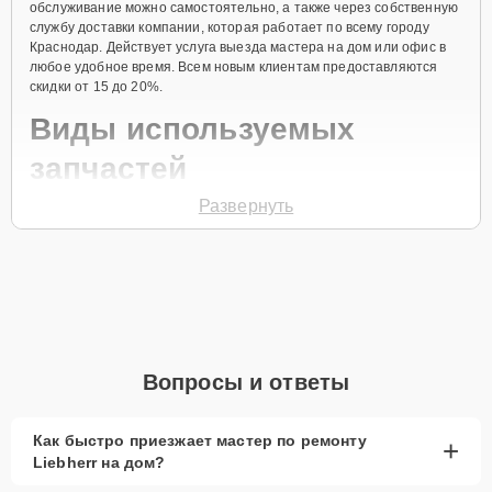
обслуживание можно самостоятельно, а также через собственную
службу доставки компании, которая работает по всему городу
Краснодар. Действует услуга выезда мастера на дом или офис в
любое удобное время. Всем новым клиентам предоставляются
скидки от 15 до 20%.
Виды используемых
запчастей
Развернуть
Для ремонта морозильной камеры модели GSN 2423
предлагаются как оригинальные комплектующие бренда Liebherr,
так и качественные аналоги фирменных деталей. Выбор варианта
запчастей или качества аналогичных комплектующих всегда
остается за клиентом.
Как определиться с выбором запчастей:
Если устройство свежей модели и есть планы на
Вопросы и ответы
активное использование устройства дольше
года, рекомендуется выбор оригинальных
запчастей.
Как быстро приезжает мастер по ремонту
+
Liebherr на дом?
При наличии планов в скором времени заменить
устройство на более современное, лучше