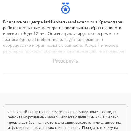
В сервисном центре krd.liebherr-servis-centr.ru в Краснодаре
работают опытные мастера с профильным образованием и
стажем от 5 до 12 лет. Они специализируются на ремонте
техники бренда Liebherr, используют современное
оборудование и оригинальные запчасти. Каждый инженер
регулярно проходит обучение и сертификацию, что позволяет
быстро и точноdiagnostikировать поломки и восстанавливать
Развернуть
технику с сохранением гарантии до 3 лет. Наши мастера
решают сложные случаи: от замены матриц и материнских
плат до ремонта после залития и восстановления данных.
Благодаря высокой квалификации и ответственному подходу
клиенты получают быстрый, качественный ремонт и понятные
объяснения по результатам диагностики.
Сервисный центр Liebherr-Servis-Centr осуществляет все виды
ремонта морозильных камер Liebherr модели GSN 2423. Сервис
предлагает бесплатную консультацию, высокоточную диагностику
и фиксированные для всех клиентов цены. Передать технику на