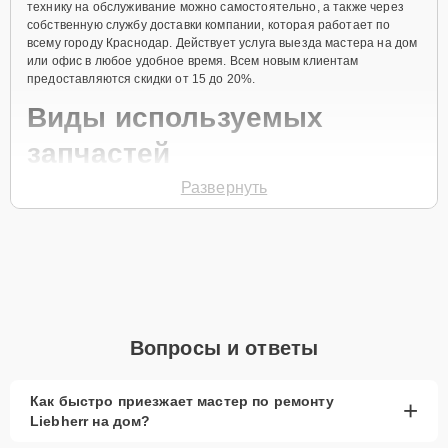
технику на обслуживание можно самостоятельно, а также через
собственную службу доставки компании, которая работает по
всему городу Краснодар. Действует услуга выезда мастера на дом
или офис в любое удобное время. Всем новым клиентам
предоставляются скидки от 15 до 20%.
Виды используемых
запчастей
Развернуть
Для ремонта морозильной камеры модели GSNDes 3323
предлагаются как оригинальные комплектующие бренда Liebherr,
так и качественные аналоги фирменных деталей. Выбор варианта
запчастей или качества аналогичных комплектующих всегда
остается за клиентом.
Как определиться с выбором запчастей:
Если устройство свежей модели и есть планы на
Вопросы и ответы
активное использование устройства дольше
года, рекомендуется выбор оригинальных
запчастей.
Как быстро приезжает мастер по ремонту
+
Liebherr на дом?
При наличии планов в скором времени заменить
устройство на более современное, лучше