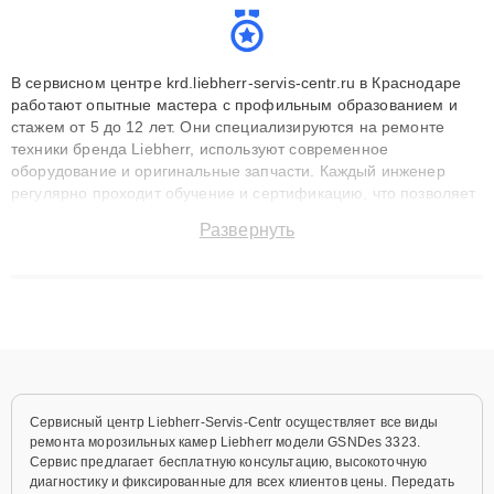
В сервисном центре krd.liebherr-servis-centr.ru в Краснодаре
работают опытные мастера с профильным образованием и
стажем от 5 до 12 лет. Они специализируются на ремонте
техники бренда Liebherr, используют современное
оборудование и оригинальные запчасти. Каждый инженер
регулярно проходит обучение и сертификацию, что позволяет
быстро и точноdiagnostikировать поломки и восстанавливать
Развернуть
технику с сохранением гарантии до 3 лет. Наши мастера
решают сложные случаи: от замены матриц и материнских
плат до ремонта после залития и восстановления данных.
Благодаря высокой квалификации и ответственному подходу
клиенты получают быстрый, качественный ремонт и понятные
объяснения по результатам диагностики.
Сервисный центр Liebherr-Servis-Centr осуществляет все виды
ремонта морозильных камер Liebherr модели GSNDes 3323.
Сервис предлагает бесплатную консультацию, высокоточную
диагностику и фиксированные для всех клиентов цены. Передать