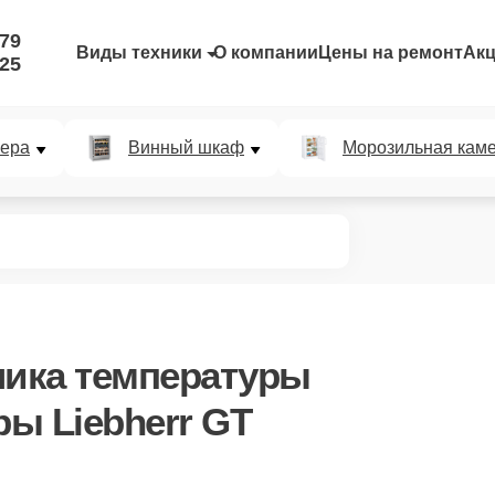
-79
Виды техники
О компании
Цены на ремонт
Ак
-25
мера
Винный шкаф
Морозильная кам
чика температуры
ы Liebherr GT