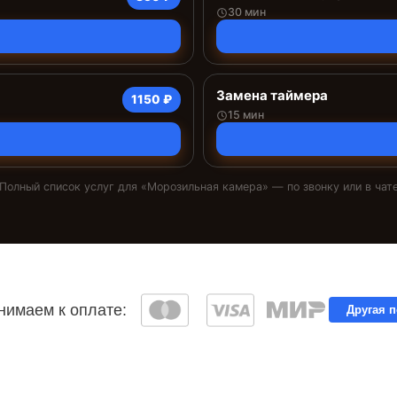
30 мин
Замена таймера
1150 ₽
15 мин
Полный список услуг для «
Морозильная камера
» — по звонку или в чат
имаем к оплате:
Другая 