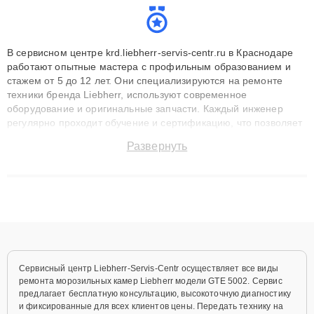
В сервисном центре krd.liebherr-servis-centr.ru в Краснодаре
работают опытные мастера с профильным образованием и
стажем от 5 до 12 лет. Они специализируются на ремонте
техники бренда Liebherr, используют современное
оборудование и оригинальные запчасти. Каждый инженер
регулярно проходит обучение и сертификацию, что позволяет
быстро и точноdiagnostikировать поломки и восстанавливать
Развернуть
технику с сохранением гарантии до 3 лет. Наши мастера
решают сложные случаи: от замены матриц и материнских
плат до ремонта после залития и восстановления данных.
Благодаря высокой квалификации и ответственному подходу
клиенты получают быстрый, качественный ремонт и понятные
объяснения по результатам диагностики.
Сервисный центр Liebherr-Servis-Centr осуществляет все виды
ремонта морозильных камер Liebherr модели GTE 5002. Сервис
предлагает бесплатную консультацию, высокоточную диагностику
и фиксированные для всех клиентов цены. Передать технику на