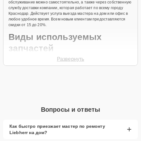
обслуживание можно самостоятельно, а также через собственную
службу доставки компании, которая работает по всему городу
Краснодар. Действует услуга выезда мастера на дом или офис в
любое удобное время. Всем новым клиентам предоставляются
скидки от 15 до 20%.
Виды используемых
запчастей
Развернуть
Для ремонта морозильной камеры модели GTE 5002
предлагаются как оригинальные комплектующие бренда Liebherr,
так и качественные аналоги фирменных деталей. Выбор варианта
запчастей или качества аналогичных комплектующих всегда
остается за клиентом.
Как определиться с выбором запчастей:
Если устройство свежей модели и есть планы на
Вопросы и ответы
активное использование устройства дольше
года, рекомендуется выбор оригинальных
запчастей.
Как быстро приезжает мастер по ремонту
+
Liebherr на дом?
При наличии планов в скором времени заменить
устройство на более современное, лучше