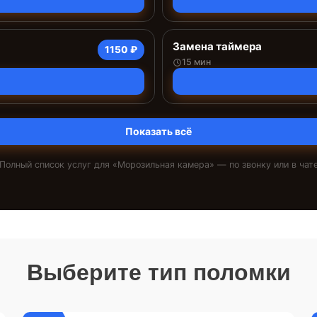
Замена таймера
1150 ₽
15 мин
Показать всё
Полный список услуг для «
Морозильная камера
» — по звонку или в чат
Выберите тип поломки