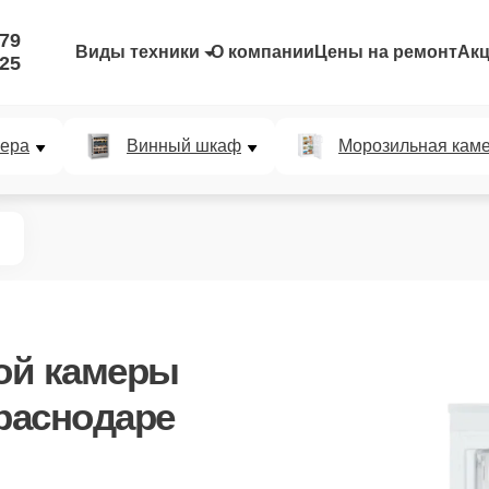
-79
Виды техники
О компании
Цены на ремонт
Ак
-25
мера
Винный шкаф
Морозильная кам
ой камеры
раснодаре