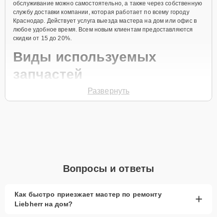
обслуживание можно самостоятельно, а также через собственную
службу доставки компании, которая работает по всему городу
Краснодар. Действует услуга выезда мастера на дом или офис в
любое удобное время. Всем новым клиентам предоставляются
скидки от 15 до 20%.
Виды используемых
запчастей
Развернуть
Для ремонта морозильной камеры модели IG 956 предлагаются
как оригинальные комплектующие бренда Liebherr, так и
качественные аналоги фирменных деталей. Выбор варианта
запчастей или качества аналогичных комплектующих всегда
остается за клиентом.
Как определиться с выбором запчастей:
Если устройство свежей модели и есть планы на
Вопросы и ответы
активное использование устройства дольше
года, рекомендуется выбор оригинальных
запчастей.
Как быстро приезжает мастер по ремонту
+
Liebherr на дом?
При наличии планов в скором времени заменить
устройство на более современное, лучше