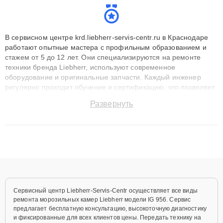
В сервисном центре krd.liebherr-servis-centr.ru в Краснодаре
работают опытные мастера с профильным образованием и
стажем от 5 до 12 лет. Они специализируются на ремонте
техники бренда Liebherr, используют современное
оборудование и оригинальные запчасти. Каждый инженер
регулярно проходит обучение и сертификацию, что позволяет
быстро и точноdiagnostikировать поломки и восстанавливать
Развернуть
технику с сохранением гарантии до 3 лет. Наши мастера
решают сложные случаи: от замены матриц и материнских
плат до ремонта после залития и восстановления данных.
Благодаря высокой квалификации и ответственному подходу
клиенты получают быстрый, качественный ремонт и понятные
объяснения по результатам диагностики.
Сервисный центр Liebherr-Servis-Centr осуществляет все виды
ремонта морозильных камер Liebherr модели IG 956. Сервис
предлагает бесплатную консультацию, высокоточную диагностику
и фиксированные для всех клиентов цены. Передать технику на