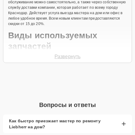
обслуживание можно самостоятельно, а также через собственную
службу доставки компании, которая работает по всему городу
Краснодар. Действует услуга выезда мастера на дом или офис в
любое удобное время. Всем новым клиентам предоставляются
скидки от 15 до 20%.
Виды используемых
запчастей
Развернуть
Для ремонта морозильной камеры модели LGT 2325
предлагаются как оригинальные комплектующие бренда Liebherr,
так и качественные аналоги фирменных деталей. Выбор варианта
запчастей или качества аналогичных комплектующих всегда
остается за клиентом.
Как определиться с выбором запчастей:
Если устройство свежей модели и есть планы на
Вопросы и ответы
активное использование устройства дольше
года, рекомендуется выбор оригинальных
запчастей.
Как быстро приезжает мастер по ремонту
+
Liebherr на дом?
При наличии планов в скором времени заменить
устройство на более современное, лучше