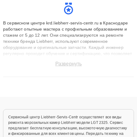
В сервисном центре krd.liebherr-servis-centr.ru в Краснодаре
работают опытные мастера с профильным образованием и
стажем от 5 до 12 лет. Они специализируются на ремонте
техники бренда Liebherr, используют современное
оборудование и оригинальные запчасти. Каждый инженер
регулярно проходит обучение и сертификацию, что позволяет
быстро и точноdiagnostikировать поломки и восстанавливать
Развернуть
технику с сохранением гарантии до 3 лет. Наши мастера
решают сложные случаи: от замены матриц и материнских
плат до ремонта после залития и восстановления данных.
Благодаря высокой квалификации и ответственному подходу
клиенты получают быстрый, качественный ремонт и понятные
объяснения по результатам диагностики.
Сервисный центр Liebherr-Servis-Centr осуществляет все виды
ремонта морозильных камер Liebherr модели LGT 2325. Сервис
предлагает бесплатную консультацию, высокоточную диагностику
и фиксированные для всех клиентов цены. Передать технику на