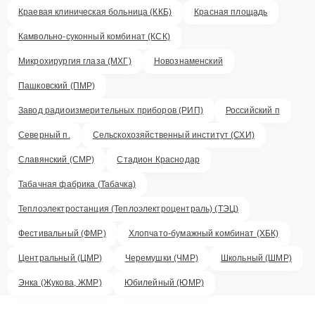
Краевая клиническая больница (ККБ)
Красная площадь
Камвольно-суконный комбинат (КСК)
Микрохирургия глаза (МХГ)
Новознаменский
Пашковский (ПМР)
Завод радиоизмерительных приборов (РИП)
Российский п
Северный п.
Сельскохозяйственный институт (СХИ)
Славянский (СМР)
Стадион Краснодар
Табачная фабрика (Табачка)
Теплоэлектростанция (Теплоэлектроцентраль) (ТЭЦ)
Фестивальный (ФМР)
Хлопчато-бумажный комбинат (ХБК)
Центральный (ЦМР)
Черемушки (ЧМР)
Школьный (ШМР)
Энка (Жукова, ЖМР)
Юбилейный (ЮМР)