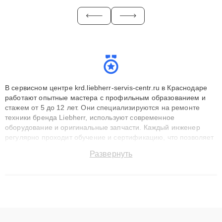
В сервисном центре krd.liebherr-servis-centr.ru в Краснодаре
работают опытные мастера с профильным образованием и
стажем от 5 до 12 лет. Они специализируются на ремонте
техники бренда Liebherr, используют современное
оборудование и оригинальные запчасти. Каждый инженер
регулярно проходит обучение и сертификацию, что позволяет
быстро и точноdiagnostikировать поломки и восстанавливать
Развернуть
технику с сохранением гарантии до 3 лет. Наши мастера
решают сложные случаи: от замены матриц и материнских
плат до ремонта после залития и восстановления данных.
Благодаря высокой квалификации и ответственному подходу
клиенты получают быстрый, качественный ремонт и понятные
объяснения по результатам диагностики.