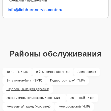
пожеланий и предложений
info@liebherr-servis-centr.ru
Районы обслуживания
40 лет Победы
9-й километр (Девятка)
Авиагородок
Витаминкомбинат (ВМР)
Гидростроителей (ГМР)
Европея (Немецкая деревня)
Завод измерительных приборов (ЗИП)
Западный обход
Кожевенный завод (Кожзавод)
Комсомольский (КМР)