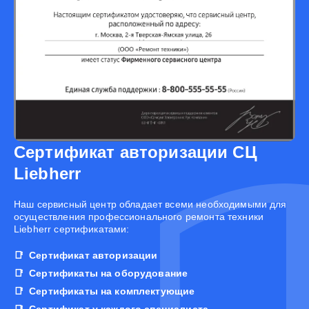
Сертификат авторизации СЦ
Liebherr
Наш сервисный центр обладает всеми необходимыми для
осуществления профессионального ремонта техники
Liebherr сертификатами:
Сертификат авторизации
Сертификаты на оборудование
Сертификаты на комплектующие
Сертификат у каждого специалиста