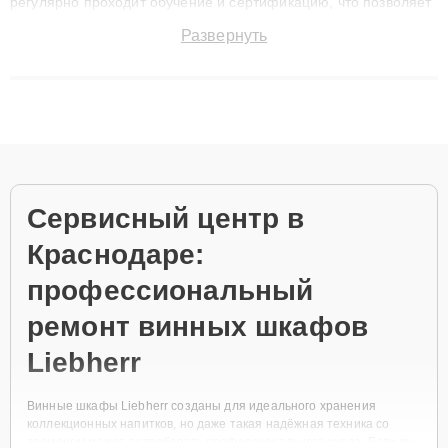
регулярно проходит обучение и сертификацию, что позволяет
быстро и точноdiagnostikировать поломки и восстанавливать
Развернуть
технику с сохранением гарантии до 3 лет. Наши мастера
решают сложные случаи: от замены матриц и материнских
плат до ремонта после залития и восстановления данных.
Благодаря высокой квалификации и ответственному подходу
клиенты получают быстрый, качественный ремонт и понятные
объяснения по результатам диагностики.
Сервисный центр в
Краснодаре:
профессиональный
ремонт винных шкафов
Liebherr
Винные шкафы Liebherr созданы для идеального хранения
коллекционных напитков, но даже такая надёжная техника со
временем может потребовать профессионального ухода. Если вы