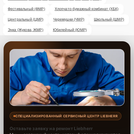
Фестивальный (ФМР)
Хлопчато-бумажный комбинат (ХБК)
Центральный (ЦМР)
Черемушки (ЧМР)
Школьный (ШМР)
Энка (Жукова, ЖМР)
Юбилейный (ЮМР)
СПЕЦИАЛИЗИРОВАННЫЙ СЕРВИСНЫЙ ЦЕНТР LIEBHERR
Оставьте заявку на ремонт Liebherr