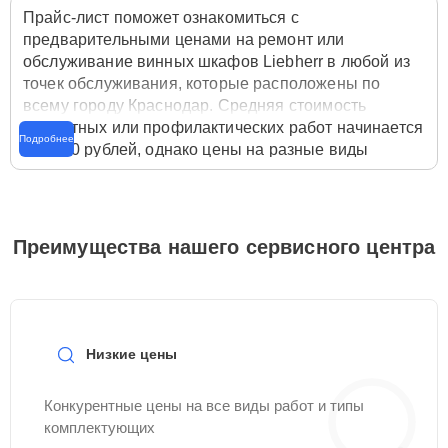
Прайс-лист поможет ознакомиться с
предварительными ценами на ремонт или
обслуживание винных шкафов Liebherr в любой из
точек обслуживания, которые расположены по
всему городу Краснодар. Средняя стоимость
ремонтных или профилактических работ начинается
Подробнее
от 3500 рублей, однако цены на разные виды
комплектующих могут различаться. Полную
стоимость работ с учётом запчастей или расходных
материалов необходимо уточнять со специалистом
службы заботы о клиентах. Для расчета итоговой
Преимущества нашего сервисного центра
стоимости ремонта винного шкафа достаточно
позвонить по телефону горячей линии
+7 (861) 212-
35-79
или оставить заявку на нашем сайте Liebherr-
Servis-Centr.
Низкие цены
Конкурентные цены на все виды работ и типы
комплектующих